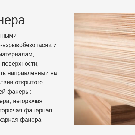
нера
енными
-взрывобезопасна и
 материалам,
 поверхности,
ть направленный на
ствии открытого
ей фанеры:
ера, негорючая
огорючая фанерная
жарная фанера,