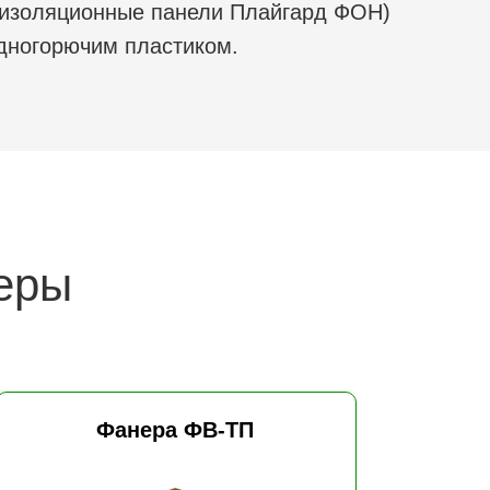
коизоляционные панели Плайгард ФОН)
удногорючим пластиком.
еры
Фанера ФВ-ТП