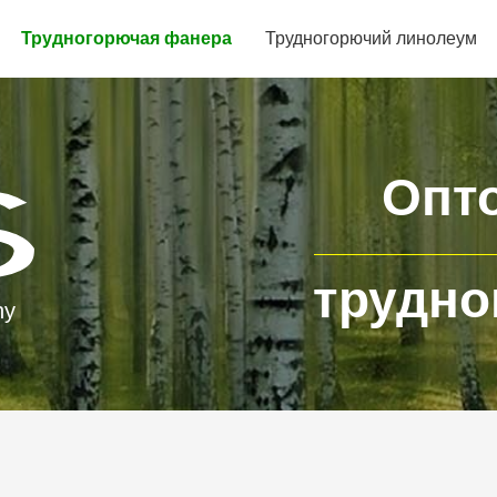
Трудногорючая фанера
Трудногорючий линолеум
Опт
трудно
ny